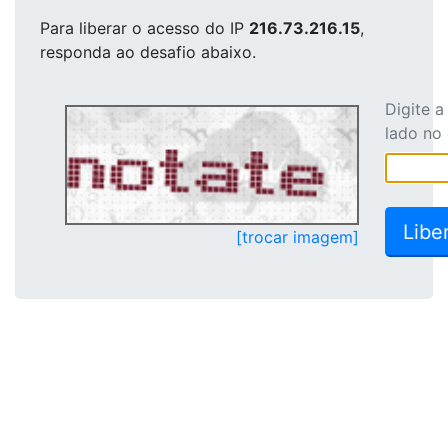
Para liberar o acesso
do IP
216.73.216.15
,
responda ao desafio abaixo.
Digite 
lado no
[trocar imagem]